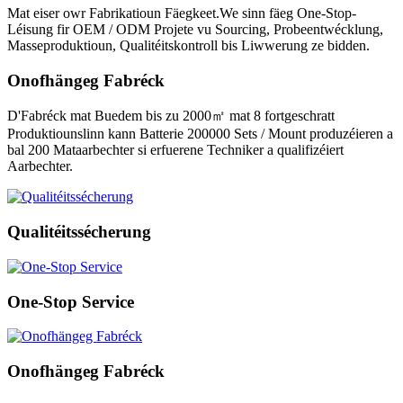
Mat eiser owr Fabrikatioun Fäegkeet.We sinn fäeg One-Stop-
Léisung fir OEM / ODM Projete vu Sourcing, Probeentwécklung,
Masseproduktioun, Qualitéitskontroll bis Liwwerung ze bidden.
Onofhängeg Fabréck
D'Fabréck mat Buedem bis zu 2000㎡ mat 8 fortgeschratt
Produktiounslinn kann Batterie 200000 Sets / Mount produzéieren a
bal 200 Mataarbechter si erfuerene Techniker a qualifizéiert
Aarbechter.
Qualitéitssécherung
One-Stop Service
Onofhängeg Fabréck