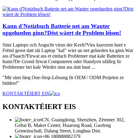
Kann d'Notizbuch Batterie net am Wanter
opgelueden ginn?Dëst wäert de Problem léisen!
Sinn Laptops och Angscht virun der Keelt?Viru kuerzem huet e
Frënd gesot datt säi Laptop "kal" wier an net gelueden ka ginn.Wat
ass d'Saach?Firwat ass et einfach Problemer mat kale Batterien ze
hunn?De Grond firwat Computeren oder Handyen ufälleg fir
Probleemer bei kale Wieder sinn ass datt haut ...
"Mir sinn fäeg One-Stop-Léisung fir OEM / ODM Projeten ze
bidden!"
KONTAKTÉIERT EIS
KONTAKTÉIERT EIS
CN, Guangdong, Shenzhen, Zëmmer 302,
Gebai B, Maker Center, Huarong Road, Gaofeng
Gemeinschaft, Dalang Street, Longhua Dist.
+86 180888882379