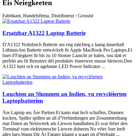
Eis Neiegkeeten
Fabrikant, Handelsfirma, Distributeur / Grossist
Ersatzbar A1322 Laptop Batterie
D'A1322 Notizbuch Batterie ass eng mächteg a laang dauerhaft
Lithium-Ion Batterie entwéckelt fir Apple MacBook Pro Laptops.Et
huet d'Fäegkeet fir bis zu 10 Stonne Laascht ze halen, sou datt et
perfekt ass fir Benotzer déi produktiv ënnerwee musse bleiwen.Den
A1322 huet och en agebaute LED Power Indicator ...
Luuchten an Slummen an Indien, vu recycléierten
Laptopbatterien
Äre Laptop ass Äre Partner.Et kann mat Iech schaffen, Dramen
kucken, Spiller spillen an all d'Verbindungen am Zesummenhang
mat Daten an Netzwierk am Liewen handhaben.Et war fréier den
Terminal vum elektronesche Liewen doheem.No véier Joer leeft
alles lues.Wann Dir Är Fanger klappt a waart op d'Websäit ...