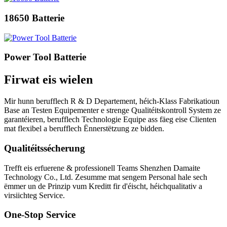
18650 Batterie
Power Tool Batterie
Firwat eis wielen
Mir hunn berufflech R & D Departement, héich-Klass Fabrikatioun
Base an Testen Equipementer e strenge Qualitéitskontroll System ze
garantéieren, berufflech Technologie Equipe ass fäeg eise Clienten
mat flexibel a berufflech Ënnerstëtzung ze bidden.
Qualitéitssécherung
Trefft eis erfuerene & professionell Teams Shenzhen Damaite
Technology Co., Ltd. Zesumme mat sengem Personal hale sech
ëmmer un de Prinzip vum Kreditt fir d'éischt, héichqualitativ a
virsiichteg Service.
One-Stop Service