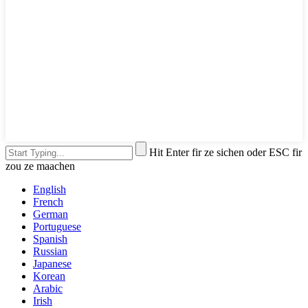
Hit Enter fir ze sichen oder ESC fir
zou ze maachen
English
French
German
Portuguese
Spanish
Russian
Japanese
Korean
Arabic
Irish