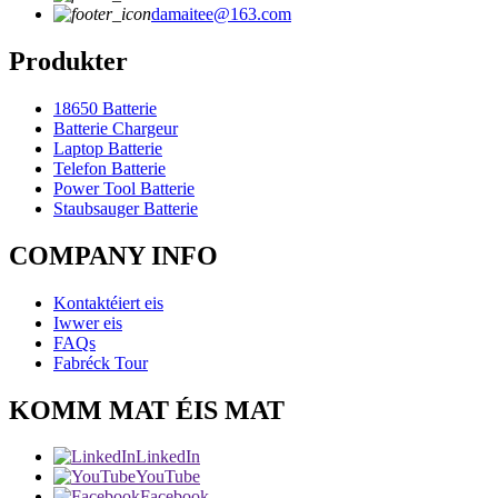
damaitee@163.com
Produkter
18650 Batterie
Batterie Chargeur
Laptop Batterie
Telefon Batterie
Power Tool Batterie
Staubsauger Batterie
COMPANY INFO
Kontaktéiert eis
Iwwer eis
FAQs
Fabréck Tour
KOMM MAT ÉIS MAT
LinkedIn
YouTube
Facebook