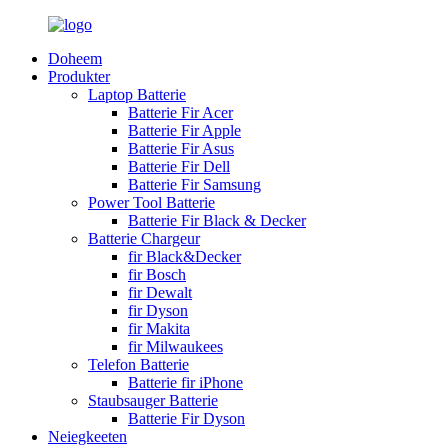
Doheem
Produkter
Laptop Batterie
Batterie Fir Acer
Batterie Fir Apple
Batterie Fir Asus
Batterie Fir Dell
Batterie Fir Samsung
Power Tool Batterie
Batterie Fir Black & Decker
Batterie Chargeur
fir Black&Decker
fir Bosch
fir Dewalt
fir Dyson
fir Makita
fir Milwaukees
Telefon Batterie
Batterie fir iPhone
Staubsauger Batterie
Batterie Fir Dyson
Neiegkeeten