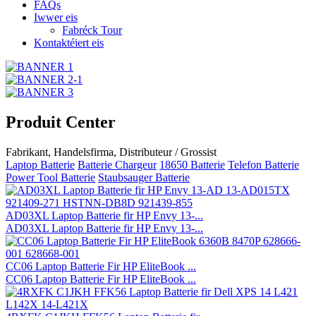
FAQs
Iwwer eis
Fabréck Tour
Kontaktéiert eis
Produit Center
Fabrikant, Handelsfirma, Distributeur / Grossist
Laptop Batterie
Batterie Chargeur
18650 Batterie
Telefon Batterie
Power Tool Batterie
Staubsauger Batterie
AD03XL Laptop Batterie fir HP Envy 13-...
AD03XL Laptop Batterie fir HP Envy 13-...
CC06 Laptop Batterie Fir HP EliteBook ...
CC06 Laptop Batterie Fir HP EliteBook ...