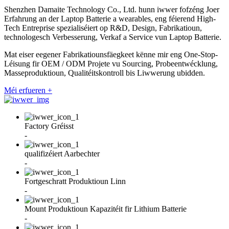
Shenzhen Damaite Technology Co., Ltd. hunn iwwer fofzéng Joer
Erfahrung an der Laptop Batterie a wearables, eng féierend High-
Tech Entreprise spezialiséiert op R&D, Design, Fabrikatioun,
technologesch Verbesserung, Verkaf a Service vun Laptop Batterie.
Mat eiser eegener Fabrikatiounsfäegkeet kënne mir eng One-Stop-
Léisung fir OEM / ODM Projete vu Sourcing, Probeentwécklung,
Masseproduktioun, Qualitéitskontroll bis Liwwerung ubidden.
Méi erfueren +
Factory Gréisst
-
qualifizéiert Aarbechter
-
Fortgeschratt Produktioun Linn
-
Mount Produktioun Kapazitéit fir Lithium Batterie
-