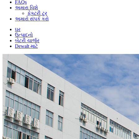
FAQs
અમારા વિશે
ફેક્ટરી ટૂર
અમારો સંપર્ક કરો
ઘર
ઉત્પાદનો
બેટરી ચાર્જર
Dewalt માટે