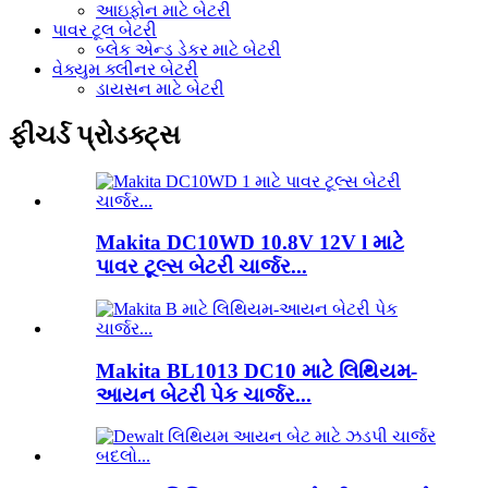
આઇફોન માટે બેટરી
પાવર ટૂલ બેટરી
બ્લેક એન્ડ ડેકર માટે બેટરી
વેક્યુમ ક્લીનર બેટરી
ડાયસન માટે બેટરી
ફીચર્ડ પ્રોડક્ટ્સ
Makita DC10WD 10.8V 12V l માટે
પાવર ટૂલ્સ બેટરી ચાર્જર...
Makita BL1013 DC10 માટે લિથિયમ-
આયન બેટરી પેક ચાર્જર...