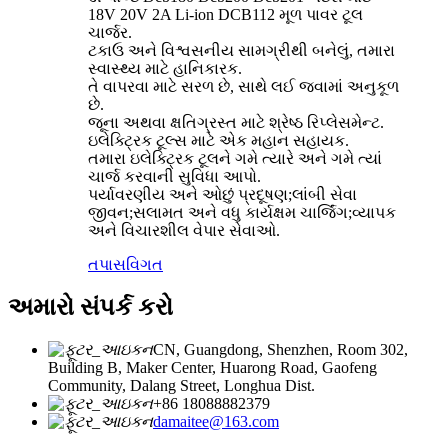
18V 20V 2A Li-ion DCB112 મૂળ પાવર ટૂલ
ચાર્જર.
ટકાઉ અને વિશ્વસનીય સામગ્રીથી બનેલું, તમારા
સ્વાસ્થ્ય માટે હાનિકારક.
તે વાપરવા માટે સરળ છે, સાથે લઈ જવામાં અનુકૂળ
છે.
જૂના અથવા ક્ષતિગ્રસ્ત માટે શ્રેષ્ઠ રિપ્લેસમેન્ટ.
ઇલેક્ટ્રિક ટૂલ્સ માટે એક મહાન સહાયક.
તમારા ઇલેક્ટ્રિક ટૂલને ગમે ત્યારે અને ગમે ત્યાં
ચાર્જ કરવાની સુવિધા આપો.
પર્યાવરણીય અને ઓછું પ્રદૂષણ;લાંબી સેવા
જીવન;સલામત અને વધુ કાર્યક્ષમ ચાર્જિંગ;વ્યાપક
અને વિચારશીલ વેપાર સેવાઓ.
તપાસ
વિગત
અમારો સંપર્ક કરો
CN, Guangdong, Shenzhen, Room 302,
Building B, Maker Center, Huarong Road, Gaofeng
Community, Dalang Street, Longhua Dist.
+86 18088882379
damaitee@163.com