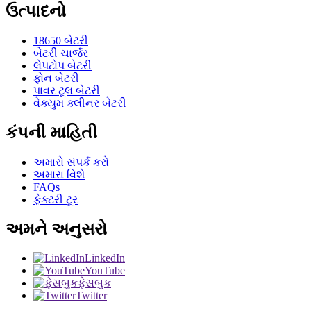
ઉત્પાદનો
18650 બેટરી
બેટરી ચાર્જર
લેપટોપ બેટરી
ફોન બેટરી
પાવર ટૂલ બેટરી
વેક્યુમ ક્લીનર બેટરી
કંપની માહિતી
અમારો સંપર્ક કરો
અમારા વિશે
FAQs
ફેક્ટરી ટૂર
અમને અનુસરો
LinkedIn
YouTube
ફેસબુક
Twitter