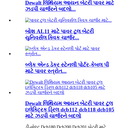
Dewalt લિથિયમ આયન બેટરી પાવર માટે
ઝડપી ચાર્જરને બદલો...
બોશ AL11 માટે પાવર ટૂલ બેટરી
યુનિવર્સલ ક્વિક ચાર્જર...
બ્લેક એન્ડ ડેકર સ્ટેનલી પોર્ટર-કેબલ પી
માટે પાવર સ્ત્રોત...
Dewalt લિથિયમ આયન બેટરી પાવર ટૂલ
ઇલેક્ટ્રિક ડ્રિલ dcb112 dcb118 dcb105
માટે ઝડપી ચાર્જરને બદલો
ડી-વોલ્ટ Dcb180 Dcb200 Dcb201 બેટરી માટે