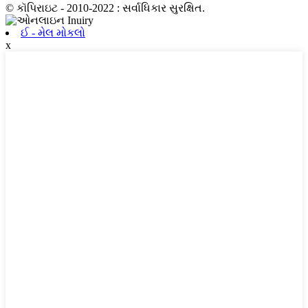
© કૉપિરાઇટ - 2010-2022 : સર્વાધિકાર સુરક્ષિત.
ઈ - મેલ મોકલો
x