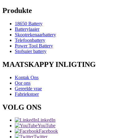
Produkte
18650 Battery
Batterylaaier
Skootrekenaarbattery
Telefoonbattery
Power Tool Battery
Stofsuier battery
MAATSKAPPY INLIGTING
Kontak Ons
Oor ons
Gereelde vrae
Fabriekstoer
VOLG ONS
LinkedIn
YouTube
Facebook
Twitter