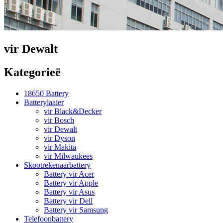
vir Dewalt
Kategorieë
18650 Battery
Batterylaaier
vir Black&Decker
vir Bosch
vir Dewalt
vir Dyson
vir Makita
vir Milwaukees
Skootrekenaarbattery
Battery vir Acer
Battery vir Apple
Battery vir Asus
Battery vir Dell
Battery vir Samsung
Telefoonbattery