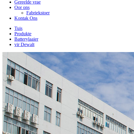
Gereelde vrae
Oor ons
Fabriekstoer
Kontak Ons
Tuis
Produkte
Batterylaaier
vir Dewalt