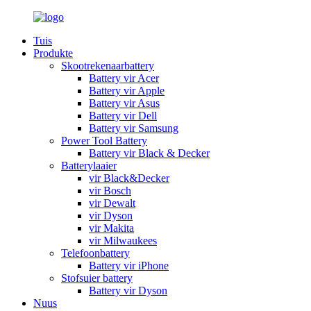
Tuis
Produkte
Skootrekenaarbattery
Battery vir Acer
Battery vir Apple
Battery vir Asus
Battery vir Dell
Battery vir Samsung
Power Tool Battery
Battery vir Black & Decker
Batterylaaier
vir Black&Decker
vir Bosch
vir Dewalt
vir Dyson
vir Makita
vir Milwaukees
Telefoonbattery
Battery vir iPhone
Stofsuier battery
Battery vir Dyson
Nuus