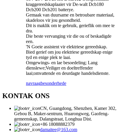
kraggereedskaplaaier vir De-walt Dcb180
Dcb200 Dcb201 batterye.
Gemaak van duursame en betroubare materiaal,
skadeloos vir jou gesondheid.
Dit is maklik om te gebruik, gerieflik om mee te
dra.
Die beste vervanging vir die ou of beskadigde
een.
'N Goeie assistent vir elektriese gereedskap.
Bied gerief om jou elektriese gereedskap enige
tyd en enige plek te laai.
Omgewings- en lae besoedeling; Lang
dienslewe;Veiliger en doeltreffender
laai;omvattende en deurdagte handelsdienste.
navraag
besonderhede
KONTAK ONS
CN, Guangdong, Shenzhen, Kamer 302,
Gebou B, Maker-sentrum, Huarongweg, Gaofeng-
gemeenskap, Dalangstraat, Longhua Dist.
+86 18088882379
damaitee@163.com