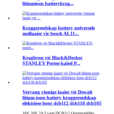
litiumioon batterykrag...
Kraggereedskap battery universele
snellaaier vir bosch AL11...
Kragbron vir Black&Decker
STANLEY Porter-kabel P...
Vervang vinnige laaier vir Dewalt
litium-ioon battery kraggereedskap
elektriese boor dcb112 dcb118 dcb105
18V 20V 2A Li-ion DCB112 Oorspronklike