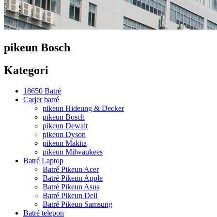
pikeun Bosch
Kategori
18650 Batré
Carjer batré
pikeun Hideung & Decker
pikeun Bosch
pikeun Dewalt
pikeun Dyson
pikeun Makita
pikeun Milwaukees
Batré Laptop
Batré Pikeun Acer
Batré Pikeun Apple
Batré Pikeun Asus
Batré Pikeun Dell
Batré Pikeun Samsung
Batré telepon