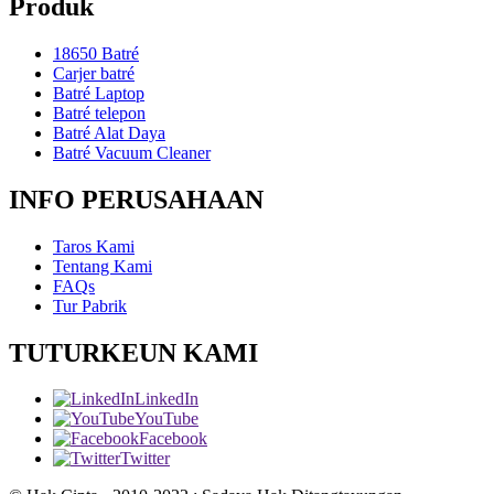
Produk
18650 Batré
Carjer batré
Batré Laptop
Batré telepon
Batré Alat Daya
Batré Vacuum Cleaner
INFO PERUSAHAAN
Taros Kami
Tentang Kami
FAQs
Tur Pabrik
TUTURKEUN KAMI
LinkedIn
YouTube
Facebook
Twitter