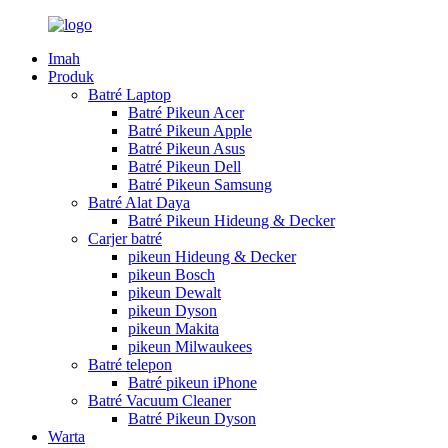
Imah
Produk
Batré Laptop
Batré Pikeun Acer
Batré Pikeun Apple
Batré Pikeun Asus
Batré Pikeun Dell
Batré Pikeun Samsung
Batré Alat Daya
Batré Pikeun Hideung & Decker
Carjer batré
pikeun Hideung & Decker
pikeun Bosch
pikeun Dewalt
pikeun Dyson
pikeun Makita
pikeun Milwaukees
Batré telepon
Batré pikeun iPhone
Batré Vacuum Cleaner
Batré Pikeun Dyson
Warta