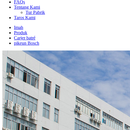
FAQs
Tentang Kami
Tur Pabrik
Taros Kami
Imah
Produk
Carjer batré
pikeun Bosch