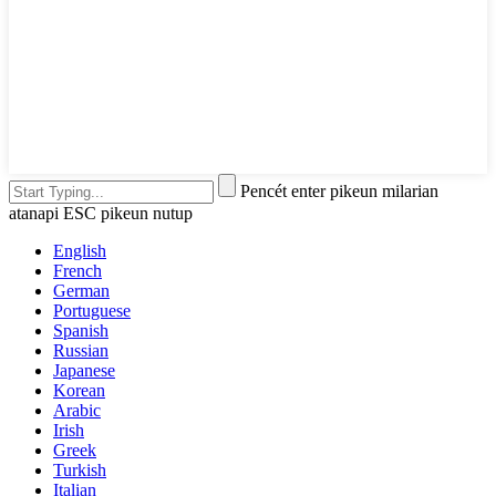
Pencét enter pikeun milarian
atanapi ESC pikeun nutup
English
French
German
Portuguese
Spanish
Russian
Japanese
Korean
Arabic
Irish
Greek
Turkish
Italian