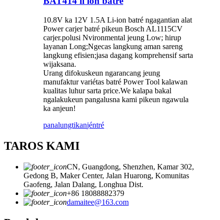
BAT414 li ion batré
10.8V ka 12V 1.5A Li-ion batré ngagantian alat
Power carjer batré pikeun Bosch AL1115CV
carjer.polusi Nvironmental jeung Low; hirup
layanan Long;Ngecas langkung aman sareng
langkung efisien;jasa dagang komprehensif sarta
wijaksana.
Urang difokuskeun ngarancang jeung
manufaktur variétas batré Power Tool kalawan
kualitas luhur sarta price.We kalapa bakal
ngalakukeun pangalusna kami pikeun ngawula
ka anjeun!
panalungtikan
jéntré
TAROS KAMI
CN, Guangdong, Shenzhen, Kamar 302,
Gedong B, Maker Center, Jalan Huarong, Komunitas
Gaofeng, Jalan Dalang, Longhua Dist.
+86 18088882379
damaitee@163.com