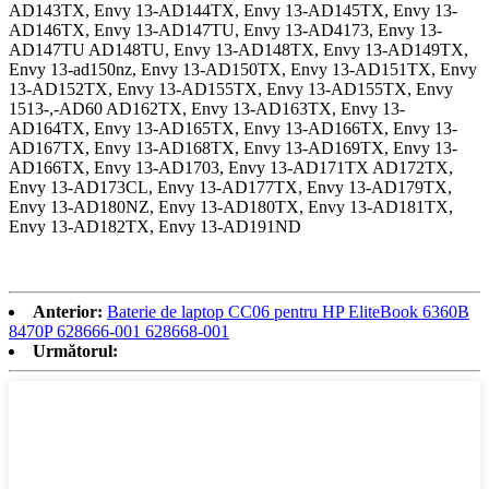
AD143TX, Envy 13-AD144TX, Envy 13-AD145TX, Envy 13-
AD146TX, Envy 13-AD147TU, Envy 13-AD4173, Envy 13-
AD147TU AD148TU, Envy 13-AD148TX, Envy 13-AD149TX,
Envy 13-ad150nz, Envy 13-AD150TX, Envy 13-AD151TX, Envy
13-AD152TX, Envy 13-AD155TX, Envy 13-AD155TX, Envy
1513-,-AD60 AD162TX, Envy 13-AD163TX, Envy 13-
AD164TX, Envy 13-AD165TX, Envy 13-AD166TX, Envy 13-
AD167TX, Envy 13-AD168TX, Envy 13-AD169TX, Envy 13-
AD166TX, Envy 13-AD1703, Envy 13-AD171TX AD172TX,
Envy 13-AD173CL, Envy 13-AD177TX, Envy 13-AD179TX,
Envy 13-AD180NZ, Envy 13-AD180TX, Envy 13-AD181TX,
Envy 13-AD182TX, Envy 13-AD191ND
Anterior:
Baterie de laptop CC06 pentru HP EliteBook 6360B
8470P 628666-001 628668-001
Următorul: