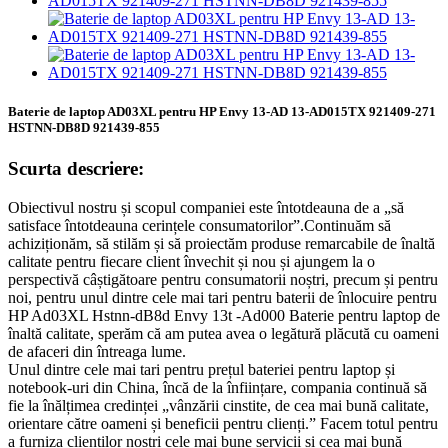
Baterie de laptop AD03XL pentru HP Envy 13-AD 13-AD015TX 921409-271
HSTNN-DB8D 921439-855
Scurta descriere:
Obiectivul nostru și scopul companiei este întotdeauna de a „să
satisface întotdeauna cerințele consumatorilor”.Continuăm să
achiziționăm, să stilăm și să proiectăm produse remarcabile de înaltă
calitate pentru fiecare client învechit și nou și ajungem la o
perspectivă câștigătoare pentru consumatorii noștri, precum și pentru
noi, pentru unul dintre cele mai tari pentru baterii de înlocuire pentru
HP Ad03XL Hstnn-dB8d Envy 13t -Ad000 Baterie pentru laptop de
înaltă calitate, sperăm că am putea avea o legătură plăcută cu oameni
de afaceri din întreaga lume.
Unul dintre cele mai tari pentru prețul bateriei pentru laptop și
notebook-uri din China, încă de la înființare, compania continuă să
fie la înălțimea credinței „vânzării cinstite, de cea mai bună calitate,
orientare către oameni și beneficii pentru clienți.” Facem totul pentru
a furniza clienților noștri cele mai bune servicii și cea mai bună