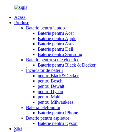
Acasă
Produse
Baterie pentru laptop
Baterie pentru Acer
Baterie pentru Apple
Baterie pentru Asus
Baterie pentru Dell
Baterie pentru Samsung
Baterie pentru scule electrice
Baterie pentru Black & Decker
Încărcător de baterii
pentru Black&Decker
pentru Bosch
pentru Dewalt
pentru Dyson
pentru Makita
pentru Milwaukees
Bateria telefonului
Baterie pentru iPhone
Baterie pentru aspirator
Baterie pentru Dyson
Știri