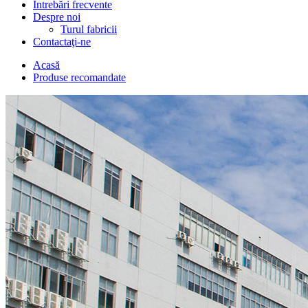
Întrebări frecvente
Despre noi
Turul fabricii
Contactaţi-ne
Acasă
Produse recomandate