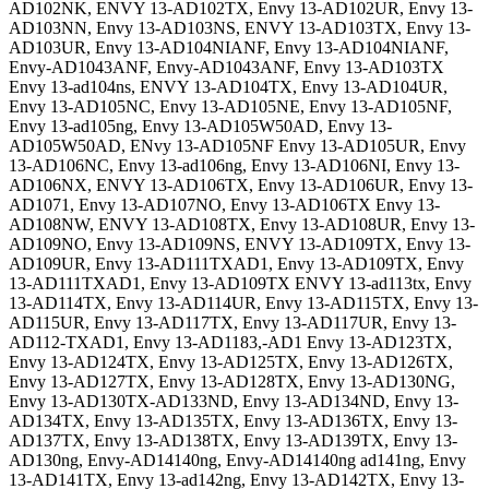
AD102NK, ENVY 13-AD102TX, Envy 13-AD102UR, Envy 13-
AD103NN, Envy 13-AD103NS, ENVY 13-AD103TX, Envy 13-
AD103UR, Envy 13-AD104NIANF, Envy 13-AD104NIANF,
Envy-AD1043ANF, Envy-AD1043ANF, Envy 13-AD103TX
Envy 13-ad104ns, ENVY 13-AD104TX, Envy 13-AD104UR,
Envy 13-AD105NC, Envy 13-AD105NE, Envy 13-AD105NF,
Envy 13-ad105ng, Envy 13-AD105W50AD, Envy 13-
AD105W50AD, ENvy 13-AD105NF Envy 13-AD105UR, Envy
13-AD106NC, Envy 13-ad106ng, Envy 13-AD106NI, Envy 13-
AD106NX, ENVY 13-AD106TX, Envy 13-AD106UR, Envy 13-
AD1071, Envy 13-AD107NO, Envy 13-AD106TX Envy 13-
AD108NW, ENVY 13-AD108TX, Envy 13-AD108UR, Envy 13-
AD109NO, Envy 13-AD109NS, ENVY 13-AD109TX, Envy 13-
AD109UR, Envy 13-AD111TXAD1, Envy 13-AD109TX, Envy
13-AD111TXAD1, Envy 13-AD109TX ENVY 13-ad113tx, Envy
13-AD114TX, Envy 13-AD114UR, Envy 13-AD115TX, Envy 13-
AD115UR, Envy 13-AD117TX, Envy 13-AD117UR, Envy 13-
AD112-TXAD1, Envy 13-AD1183,-AD1 Envy 13-AD123TX,
Envy 13-AD124TX, Envy 13-AD125TX, Envy 13-AD126TX,
Envy 13-AD127TX, Envy 13-AD128TX, Envy 13-AD130NG,
Envy 13-AD130TX-AD133ND, Envy 13-AD134ND, Envy 13-
AD134TX, Envy 13-AD135TX, Envy 13-AD136TX, Envy 13-
AD137TX, Envy 13-AD138TX, Envy 13-AD139TX, Envy 13-
AD130ng, Envy-AD14140ng, Envy-AD14140ng ad141ng, Envy
13-AD141TX, Envy 13-ad142ng, Envy 13-AD142TX, Envy 13-