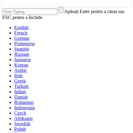
Apăsați Enter pentru a căuta sau
ESC pentru a închide
English
French
German
Portuguese
Spanish
Russian
Japanese
Korean
Arabic
Irish
Greek
Turkish
Italian
Danish
Romanian
Indonesian
Czech
Afrikaans
Swedish
Polish