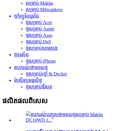
សម្រាប់ Makita
សម្រាប់ Milwaukees
ថ្មកុំព្យូទ័រយួរដៃ
ថ្មសម្រាប់ Acer
ថ្មសម្រាប់ Apple
ថ្មសម្រាប់ Asus
ថ្មសម្រាប់ Dell
ថ្មសម្រាប់សាមសុង
ថ្មទូរស័ព្ទ
ថ្មសម្រាប់ iPhone
ឧបករណ៍ថាមពលថ្ម
ថ្មសម្រាប់ខ្មៅ & Decker
ម៉ាស៊ីនបូមធូលីថ្ម
ថ្មសម្រាប់ឌីសុន
ផលិតផល​ពិសេស