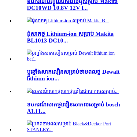
ឧបករណ៍បញ្ចូលថាមពលថ្មសម្រាប់ Makita
DC10WD 10.8V 12V l...
ដុំសាកថ្ម Lithium-ion សម្រាប់ Makita
BL1013 DC10...
ប្តូរឆ្នាំងសាកលឿនសម្រាប់ថាមពលថ្ម Dewalt
lithium ion...
ឧបករណ៍សាកថ្មលឿនសាកលសម្រាប់ bosch
AL11...