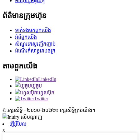
ម៉ាស៊ីនបូមធូលីថ្ម
ព័ត៌មានក្រុមហ៊ុន
ទាក់ទង​មក​ពួក​យើង
អំពី​ពួក​យើង
សំណួរគេសួរញឹកញាប់
ដំណើរកំសាន្តរោងចក្រ
តាម​ពួក​យើង
LinkedIn
យូធូប
ហ្វេសប៊ុក
Twitter
© រក្សាសិទ្ធិ - ២០១០-២០២២៖ រក្សាសិទ្ធិគ្រប់យ៉ាង។
ផ្ញើអ៊ីមែល
x