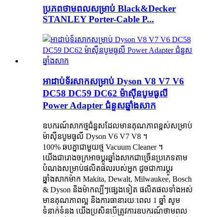
ប្រភពថាមពលសម្រាប់ Black&Decker
STANLEY Porter-Cable P...
អាដាប់ទ័រសាកសម្រាប់ Dyson V8 V7 V6
DC58 DC59 DC62 ម៉ាស៊ីនបូមធូលី
Power Adapter ជំនួសឆ្នាំងសាក
ឧបករណ៍សាកថ្មជំនួសដែលមានគុណភាពខ្ពស់សម្រាប់
ម៉ាស៊ីនបូមធូលី Dyson V6 V7 V8 ។
100% ឆបគ្នាជាមួយថ្ម Vacuum Cleaner ។
យើងជារោងចក្រអាចប្តូរឆ្នាំងសាកជាច្រើនប្រភេទតាម
បំណងសម្រាប់ផលិតផលរបស់អ្នក ដូចជាការប្តូរ
ឆ្នាំងសាកម៉ាក Makita, Dewalt, Milwaukee, Bosch
& Dyson និងម៉ាកល្បីៗផ្សេងទៀត ផលិតផលទាំងអស់
មានគុណភាពល្អ និងការធានារយៈពេល 1 ឆ្នាំ សូម
ទំនាក់ទំនង យើងប្រសិនបើត្រូវការឧបករណ៍ថាមពល