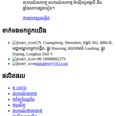
ឧបករណ៍សាកថ្ម ឧបករណ៍សាកថ្ម ម៉ាស៊ីនបូមធូលី និង
ឆ្នាំងសាកផ្សេងទៀត។
ការសាកសួរ
លម្អិត
ទាក់ទង​មក​ពួក​យើង
CN, Guangdong, Shenzhen, បន្ទប់ 302, អគារ B,
មជ្ឈមណ្ឌលអ្នកបង្កើត, ផ្លូវ Huarong, សហគមន៍ Gaofeng, ផ្លូវ
Dalang, Longhua Dist ។
+86 18088882379
damaitee@163.com
ផលិតផល
ថ្ម 18650
ឧបករណ៍សាកថ្ម
ថ្មកុំព្យូទ័រយួរដៃ
ថ្មទូរស័ព្ទ
ឧបករណ៍ថាមពលថ្ម