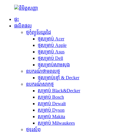
ផ្ទះ
ផលិតផល
ថ្មកុំព្យូទ័រយួរដៃ
ថ្មសម្រាប់ Acer
ថ្មសម្រាប់ Apple
ថ្មសម្រាប់ Asus
ថ្មសម្រាប់ Dell
ថ្មសម្រាប់សាមសុង
ឧបករណ៍ថាមពលថ្ម
ថ្មសម្រាប់ខ្មៅ & Decker
ឧបករណ៍សាកថ្ម
សម្រាប់ Black&Decker
សម្រាប់ Bosch
សម្រាប់ Dewalt
សម្រាប់ Dyson
សម្រាប់ Makita
សម្រាប់ Milwaukees
ថ្មទូរស័ព្ទ