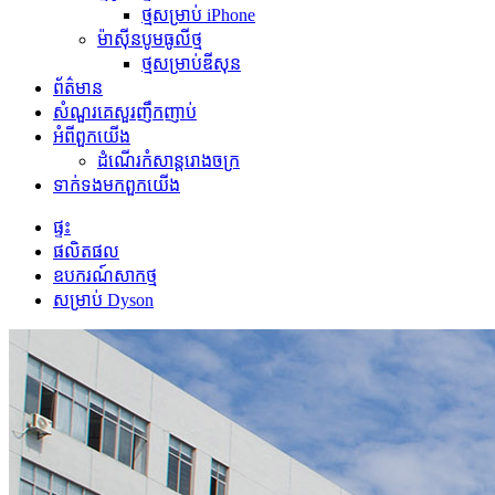
ថ្មសម្រាប់ iPhone
ម៉ាស៊ីនបូមធូលីថ្ម
ថ្មសម្រាប់ឌីសុន
ព័ត៌មាន
សំណួរគេសួរញឹកញាប់
អំពី​ពួក​យើង
ដំណើរកំសាន្តរោងចក្រ
ទាក់ទង​មក​ពួក​យើង
ផ្ទះ
ផលិតផល
ឧបករណ៍សាកថ្ម
សម្រាប់ Dyson