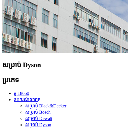
សម្រាប់ Dyson
ប្រភេទ
ថ្ម 18650
ឧបករណ៍សាកថ្ម
សម្រាប់ Black&Decker
សម្រាប់ Bosch
សម្រាប់ Dewalt
សម្រាប់ Dyson