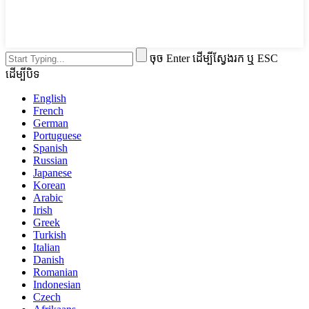
ចុច Enter ដើម្បីស្វែងរក ឬ ESC
ដើម្បីបិទ
English
French
German
Portuguese
Spanish
Russian
Japanese
Korean
Arabic
Irish
Greek
Turkish
Italian
Danish
Romanian
Indonesian
Czech